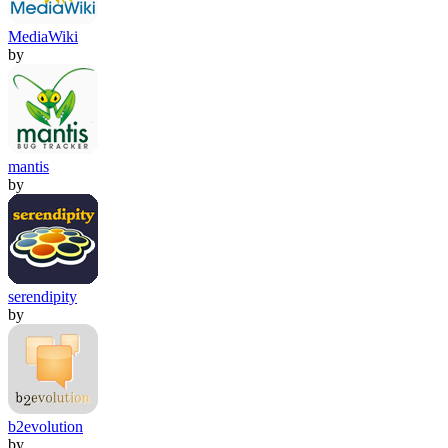
MediaWiki
by
mantis
by
serendipity
by
b2evolution
by