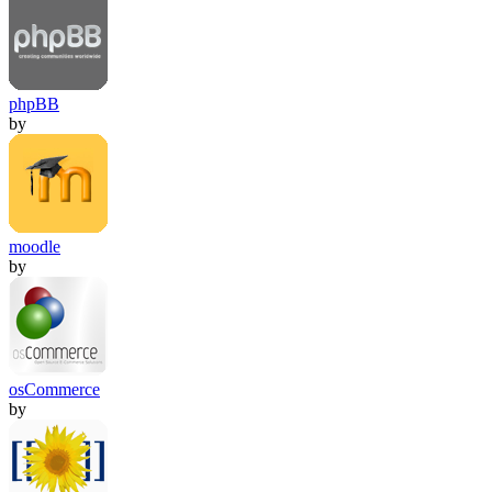
phpBB
by
moodle
by
osCommerce
by