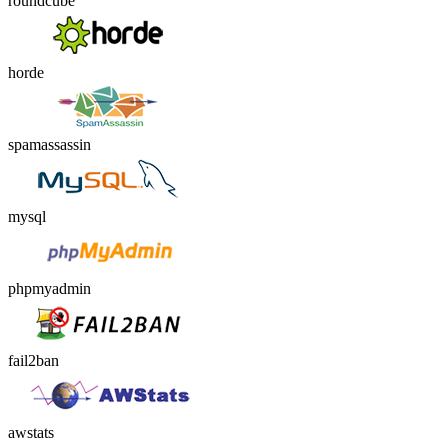
roundcube
horde
spamassassin
mysql
phpmyadmin
fail2ban
awstats