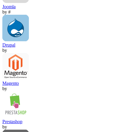
Joomla
by #
Drupal
by
Magento
by
Prestashop
by