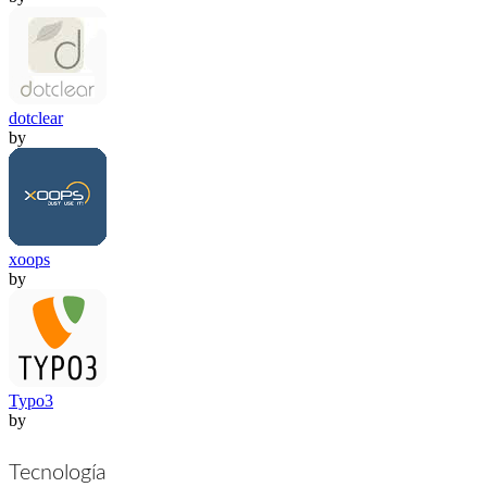
dotclear
by
xoops
by
Typo3
by
Tecnología