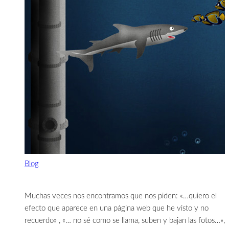
Blog
Muchas veces nos encontramos que nos piden: «…quiero el
efecto que aparece en una página web que he visto y no
recuerdo» , «… no sé como se llama, suben y bajan las fotos…»,